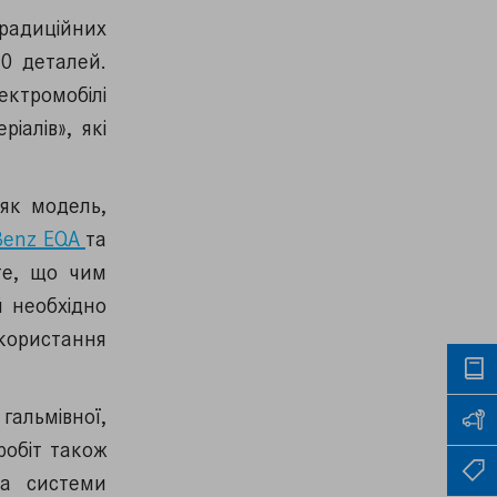
радиційних
00 деталей.
ктромобілі
іалів», які
 як модель,
Benz EQA
та
те, що чим
 необхідно
користання
гальмівної,
робіт також
ка системи