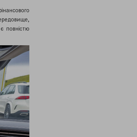
фінансового
середовище,
 є повністю