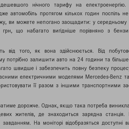
дешевшого нічного тарифу на електроенергію. 
же автомобіль протягом кількох годин поспіль не
у, ви можете непогано заощадити: у середньому 
 грн, що набагато вигідніше порівняно з бенз
ь від того, як вона здійснюється. Від побутов
му потрібно залишити авто на 24 години та більше
гато швидше і забезпечить повну безпеку процес
учасними електричними моделями Mercedes-Benz та
ристовувати її разом з іншими транспортними за
ватиме дорожче. Однак, якщо така потреба виникла
евих жителів, де знаходиться зарядна станція. 
завданням. На моніторі відобразяться доступні ва