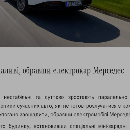
аливі, обравши електрокар Мерседес
нестабільні та суттєво зростають паралельн
ники сучасних авто, які не готові розлучатися з к
непогано заощадити, обравши електромобілі Мерсед
о будинку, встановивши спеціальні міні-зарядні 