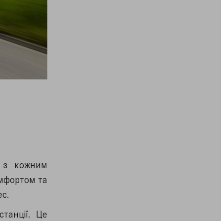
о з кожним
омфортом та
ес.
станції. Це