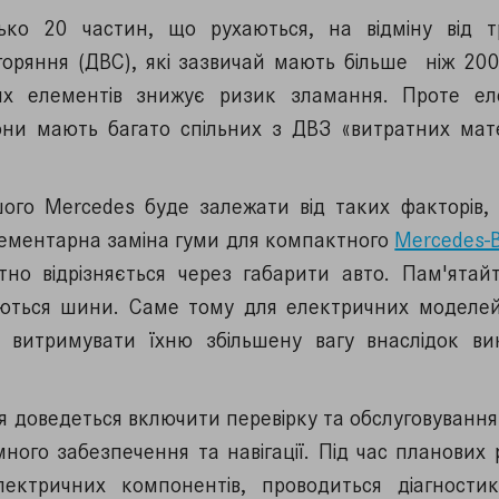
зько 20 частин, що рухаються, на відміну від т
згоряння (ДВС), які зазвичай мають більше ніж 20
их елементів знижує ризик зламання. Проте еле
они мають багато спільних з ДВЗ «витратних матер
шого Mercedes буде залежати від таких факторів,
Елементарна заміна гуми для компактного
Mercedes-
тно відрізняється через габарити авто. Пам'ятай
ються шини. Саме тому для електричних моделей
і витримувати їхню збільшену вагу внаслідок ви
 доведеться включити перевірку та обслуговування 
ного забезпечення та навігації. Під час планових 
лектричних компонентів, проводиться діагности