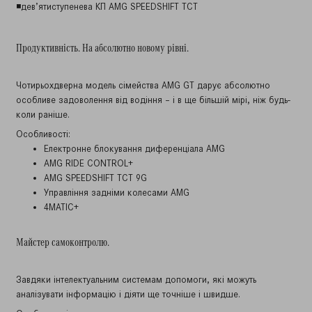
◾дев’ятиступенева КП AMG SPEEDSHIFT TCT
Продуктивність. На абсолютно новому рівні.
Чотирьохдверна модель сімейства AMG GT дарує абсолютно
особливе задоволення від водіння – і в ще більшій мірі, ніж будь-
коли раніше.
Особливості:
Електронне блокування диференціала AMG
AMG RIDE CONTROL+
AMG SPEEDSHIFT TCT 9G
Управління задніми колесами AMG
4MATIC+
Майстер самоконтролю.
Завдяки інтелектуальним системам допомоги, які можуть
аналізувати інформацію і діяти ще точніше і швидше.