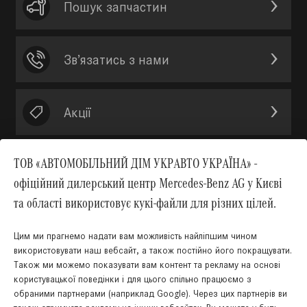
Пошук запчастин
Зв’язатись з нами
Акції
ТОВ «АВТОМОБІЛЬНИЙ ДІМ УКРАВТО УКРАЇНА» -
офіційний дилерський центр Mercedes-Benz AG у Києві
Вгору
та області використовує кукі-файли для різних цілей.
Цим ми прагнемо надати вам можливість найліпшим чином
використовувати наш вебсайт, а також постійно його покращувати.
Також ми можемо показувати вам контент та рекламу на основі
користувацької поведінки і для цього спільно працюємо з
обраними партнерами (наприклад Google). Через цих партнерів ви
КНОПКА
ЗВ'ЯЗКУ