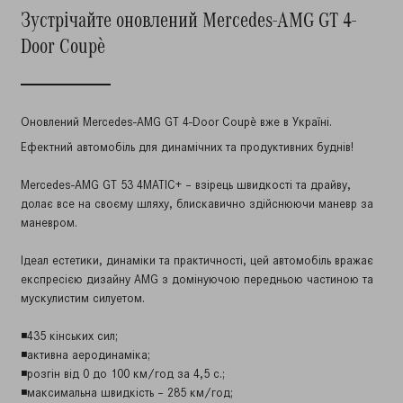
Зустрічайте оновлений Mercedes-AMG GT 4-
Door Coupè
Оновлений Mercedes-AMG GT 4-Door Coupè вже в Україні.
Ефектний автомобіль для динамічних та продуктивних буднів!
⠀
Mercedes-AMG GT 53 4MATIC+ – взірець швидкості та драйву,
долає все на своєму шляху, блискавично здійснюючи маневр за
маневром.
⠀
Ідеал естетики, динаміки та практичності, цей автомобіль вражає
експресією дизайну AMG з домінуючою передньою частиною та
мускулистим силуетом.
⠀
◾435 кінських сил;
◾активна аеродинаміка;
◾розгін від 0 до 100 км/год за 4,5 с.;
◾максимальна швидкість – 285 км/год;