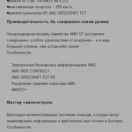
◾разгон от 0 до 100 км/ч за 4,5 с;
◾максимальная скорость – 285 км/ч;
◾девятиступенчатая КП AMG SPEEDSHIFT TCT
Производительность. На совершенно новом уровне.
Четырехдверная модель семейства AMG GT доставляет
совершенно особое удовольствие от вождения – и в еще
большей степени, чем когда-либо ранее.
Особенности:
Электронная блокировка дифференциала AMG
AMG RIDE CONTROL+
AMG SPEEDSHIFT TCT 9G
Управление задними колесами AMG
4MATIC+
Мастер самоконтроля.
Благодаря интеллектуальным системам помощи, которые могут
анализировать информацию и действовать еще точнее и быстрее.
Особенности: