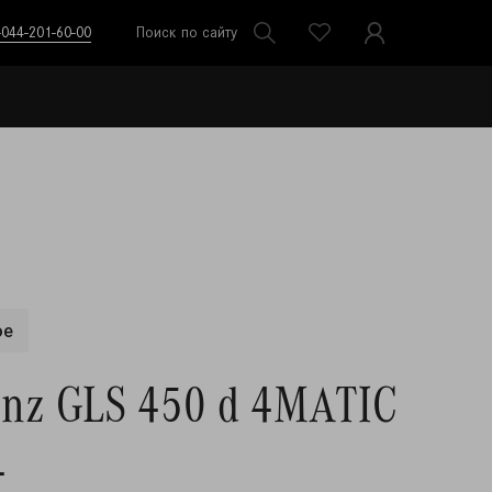
-044-201-60-00
Поиск по сайту
ое
enz GLS 450 d 4MATIC
4