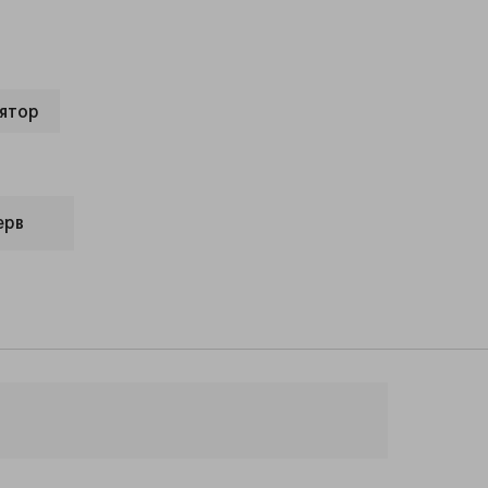
ятор
ерв