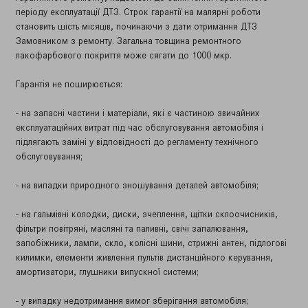
періоду експлуатації ДТЗ. Строк гарантії на малярні роботи
становить шість місяців, починаючи з дати отримання ДТЗ
Замовником з ремонту. Загальна товщина ремонтного
лакофарбового покриття може сягати до 1000 мкр.
Гарантія не поширюється:
- на запасні частини і матеріали, які є частиною звичайних
експлуатаційних витрат під час обслуговування автомобіля і
підлягають заміні у відповідності до регламенту технічного
обслуговування;
- на випадки природного зношування деталей автомобіля;
- на гальмівні колодки, диски, зчеплення, щітки склоочисників,
фільтри повітряні, масляні та паливні, свічі запалювання,
запобіжники, лампи, скло, колісні шини, стрижні антен, підлогові
килимки, елементи живлення пультів дистанційного керування,
амортизатори, глушники випускної системи;
- у випадку недотримання вимог зберігання автомобіля;