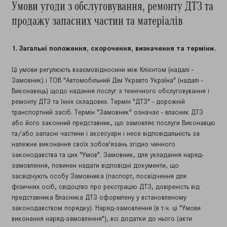
Умови угоди з обслуговування, ремонту ДТЗ та
продажу запасних частин та матеріалів
1. Загальні положення, скорочення, визначення та терміни.
Ці умови регулюють взаємовідносини між Клієнтом (надалі -
Замовник) і ТОВ "Автомобільний Дім Укравто Україна" (надалі -
Виконавець) щодо надання послуг з технічного обслуговування і
ремонту ДТЗ та їхніх складових. Термін "ДТЗ" - дорожній
транспортний засіб. Термін "Замовник" означає - власник ДТЗ
або його законний представник, що замовляє послуги Виконавцю
та/або запасні частини і аксесуари і несе відповідальність за
належне виконання своїх зобов'язань згідно чинного
законодавства та цих "Умов". Замовник, для укладання наряд-
замовлення, повинен надати відповідні документи, що
засвідчують особу Замовника (паспорт, посвідчення для
фізичних осіб, свідоцтво про реєстрацію ДТЗ, довіреність від
представника Власника ДТЗ оформлену у встановленому
законодавством порядку). Наряд-замовлення (в т.ч. ці "Умови
виконання наряд-замовлення"), всі додатки до нього (акти