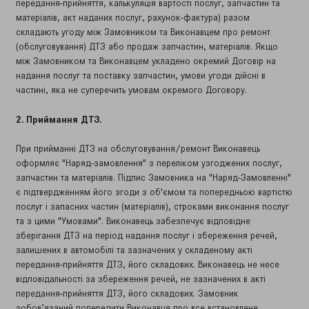
передання-прийняття, калькуляція вартості послуг, запчастин та
матеріалів, акт наданих послуг, рахунок-фактура) разом
складають угоду між Замовником та Виконавцем про ремонт
(обслуговування) ДТЗ або продаж запчастин, матеріалів. Якщо
між Замовником та Виконавцем укладено окремий Договір на
надання послуг та поставку запчастин, умови угоди дійсні в
частині, яка не суперечить умовам окремого Договору.
2. Приймання ДТЗ.
При прийманні ДТЗ на обслуговування/ремонт Виконавець
оформляє "Наряд-замовлення" з переліком узгоджених послуг,
запчастин та матеріалів. Підпис Замовника на "Наряд-Замовленні"
є підтвердженням його згоди з об'ємом та попередньою вартістю
послуг і запасних частин (матеріалів), строками виконання послуг
та з цими "Умовами". Виконавець забезпечує відповідне
зберігання ДТЗ на період надання послуг і збереження речей,
залишених в автомобілі та зазначених у складеному акті
передання-прийняття ДТЗ, його складових. Виконавець не несе
відповідальності за збереження речей, не зазначених в акті
передання-прийняття ДТЗ, його складових. Замовник
зобов’язаний попередити Виконавця про все встановлене