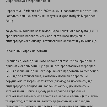
мікроавтобусів Мерседес-Бенц;
- протягом 12 місяців або 200 тис. км. в залежності від того, що
наступить раніше, для змінних вузлів мікроавтобусів Мерседес-
Бенц;
за умови виконання всіх вимог щодо належної експлуатації ДТЗ і
пред'явлення касового чеку або платіжного доручення
підтверджуючого оплату і встановлення запчастин у Виконавця.
Гарантійний строк на роботи
- у відповідності до чинного законодавства. У разі придбання
оригінальної запчастини у офіційного представника Мерседес-
Бенц і звернення до іншого офіційного представника Мерседес-
Бенц щодо встановлення, Замовник повинен зберегти не
порушеною голограмну етикетку (пломбу) та документи, що
підтверджують придбання запасних частин, до моменту їх
встановлення. Тільки в цьому разі надається гарантія на
встановлену запчастину. Гарантія на запасні частини (в т.ч. вузли
та агрегати), встановлені замість дефектних при проведенні
гарантійного ремонту, надається до закінчення гарантійного