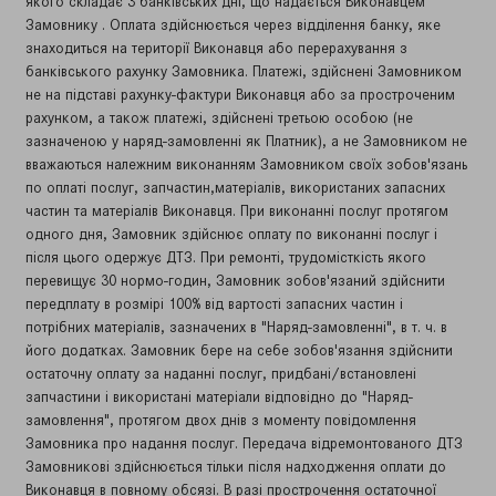
якого складає 3 банківських дні, що надається Виконавцем
Замовнику . Оплата здійснюється через відділення банку, яке
знаходиться на території Виконавця або перерахування з
банківського рахунку Замовника. Платежі, здійснені Замовником
не на підставі рахунку-фактури Виконавця або за простроченим
рахунком, а також платежі, здійснені третьою особою (не
зазначеною у наряд-замовленні як Платник), а не Замовником не
вважаються належним виконанням Замовником своїх зобов'язань
по оплаті послуг, запчастин,матеріалів, використаних запасних
частин та матеріалів Виконавця. При виконанні послуг протягом
одного дня, Замовник здійснює оплату по виконанні послуг і
після цього одержує ДТЗ. При ремонті, трудомісткість якого
перевищує 30 нормо-годин, Замовник зобов'язаний здійснити
передплату в розмірі 100% від вартості запасних частин і
потрібних матеріалів, зазначених в "Наряд-замовленні", в т. ч. в
його додатках. Замовник бере на себе зобов'язання здійснити
остаточну оплату за наданні послуг, придбані/встановлені
запчастини і використані матеріали відповідно до "Наряд-
замовлення", протягом двох днів з моменту повідомлення
Замовника про надання послуг. Передача відремонтованого ДТЗ
Замовникові здійснюється тільки після надходження оплати до
Виконавця в повному обсязі. В разі прострочення остаточної