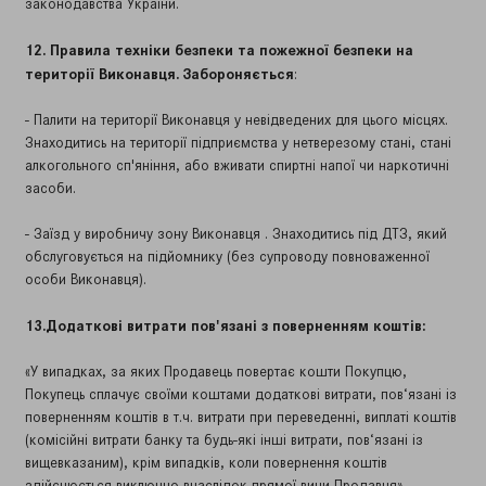
законодавства України.
12. Правила техніки безпеки та пожежної безпеки на
території Виконавця. Забороняється
:
- Палити на території Виконавця у невідведених для цього місцях.
Знаходитись на території підприємства у нетверезому стані, стані
алкогольного сп'яніння, або вживати спиртні напої чи наркотичні
засоби.
- Заїзд у виробничу зону Виконавця . Знаходитись під ДТЗ, який
обслуговується на підйомнику (без супроводу повноваженної
особи Виконавця).
13.Додаткові витрати пов'язані з поверненням коштів:
«У випадках, за яких Продавець повертає кошти Покупцю,
Покупець сплачує своїми коштами додаткові витрати, пов‘язані із
поверненням коштів в т.ч. витрати при переведенні, виплаті коштів
(комісійні витрати банку та будь-які інші витрати, пов‘язані із
вищевказаним), крім випадків, коли повернення коштів
здійснюється виключно внаслідок прямої вини Продавця».