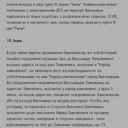
оплати вступає в силу пункт 8. даних "Умов". Компенсація витрат
пов'язаних з знаходженням ДТЗ на території Виконавця
здійснюється тільки подобово з розрахунковою годиною 12-00,
починаючи з наступного дня, понад терміни, вказані у пункті 8.
цих "Умов".
10. Інше.
В разі зміни адреси проживання Замовником, він зобов'язаний
негайно повідомити письмово про це Виконавця. Неправильно
вказана адреса та інші дані Замовника, зазначені в "Наряд-
замовленні", не звільняють його від відповідальності за
зобов'язаннями за цим "Наряд-замовленням" перед Виконавцем.
Всі повідомлення направляються Виконавцем Замовнику за
адресою Замовника, вказаною у наряд-замовленні, а вразі її
зміни, за іншою адресою, письмово повідомленою Замовником,
або на розсуд Виконавця за місцем реєстрації. Особа, яка
узгодила, та підписала зі Сторони Власника/Замовника
документи щодо виконання Наряд-Замовлення та продажу
запасних частин, матеріалів зі сторони замовника - несе
відповідальність за свої дії. Замовник підтверджує, що ТЗ