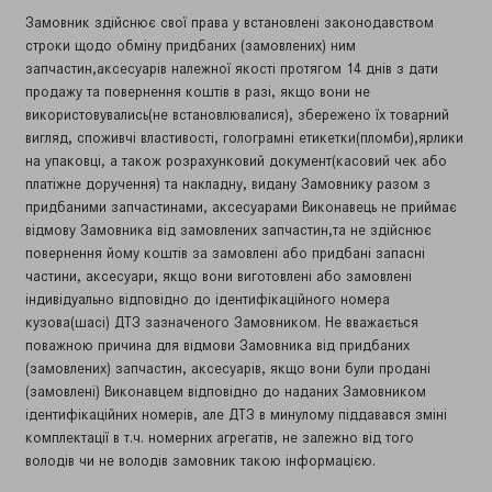
Замовник здійснює свої права у встановлені законодавством
строки щодо обміну придбаних (замовлених) ним
запчастин,аксесуарів належної якості протягом 14 днів з дати
продажу та повернення коштів в разі, якщо вони не
використовувались(не встановлювалися), збережено їх товарний
вигляд, споживчі властивості, голограмні етикетки(пломби),ярлики
на упаковці, а також розрахунковий документ(касовий чек або
платіжне доручення) та накладну, видану Замовнику разом з
придбаними запчастинами, аксесуарами Виконавець не приймає
відмову Замовника від замовлених запчастин,та не здійснює
повернення йому коштів за замовлені або придбані запасні
частини, аксесуари, якщо вони виготовлені або замовлені
індивідуально відповідно до ідентифікаційного номера
кузова(шасі) ДТЗ зазначеного Замовником. Не вважається
поважною причина для відмови Замовника від придбаних
(замовлених) запчастин, аксесуарів, якщо вони були продані
(замовлені) Виконавцем відповідно до наданих Замовником
ідентифікаційних номерів, але ДТЗ в минулому піддавався зміні
комплектації в т.ч. номерних агрегатів, не залежно від того
володів чи не володів замовник такою інформацією.