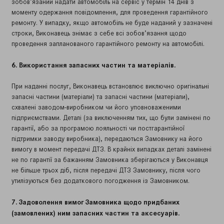
зобов’язаний надати автомобіль на сервіс у термін 14 днів з
моменту одержання повідомлення, для проведення гарантійного
ремонту. У випадку, якщо автомобіль не буде наданий у зазначені
строки, Виконавець знімає з себе всі зобов’язання щодо
проведення запланованого гарантійного ремонту на автомобілі.
6. Використання запасних частин та матеріалів.
При наданні послуг, Виконавець встановлює виключно оригінальні
запасні частини (матеріали) та запасні частини (матеріали),
схвалені заводом-виробником чи його уповноваженими
підприємствами. Деталі (за виключенням тих, що були замінені по
гарантії, або за програмою лояльності чи постгарантійної
підтримки заводу виробника), передаються Замовнику на його
вимогу в момент передачі ДТЗ. В крайніх випадках деталі замінені
не по гарантії за бажанням Замовника зберігаються у Виконавця
не більше трьох діб, після передачі ДТЗ Замовнику, після чого
утилізуються без додаткового погодження із Замовником.
7. Задоволення вимог Замовника щодо придбаних
(замовлених) ним запасних частин та аксесуарів.