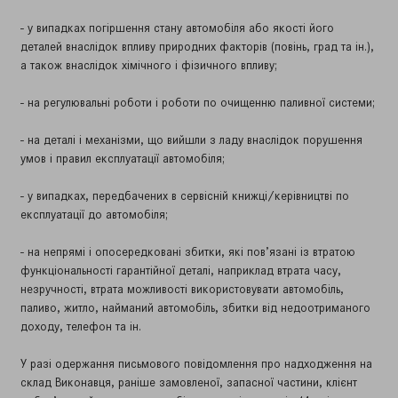
- у випадках погіршення стану автомобіля або якості його
деталей внаслідок впливу природних факторів (повінь, град та ін.),
а також внаслідок хімічного і фізичного впливу;
- на регулювальні роботи і роботи по очищенню паливної системи;
- на деталі і механізми, що вийшли з ладу внаслідок порушення
умов і правил експлуатації автомобіля;
- у випадках, передбачених в сервісній книжці/керівництві по
експлуатації до автомобіля;
- на непрямі і опосередковані збитки, які пов’язані із втратою
функціональності гарантійної деталі, наприклад втрата часу,
незручності, втрата можливості використовувати автомобіль,
паливо, житло, найманий автомобіль, збитки від недоотриманого
доходу, телефон та ін.
У разі одержання письмового повідомлення про надходження на
склад Виконавця, раніше замовленої, запасної частини, клієнт