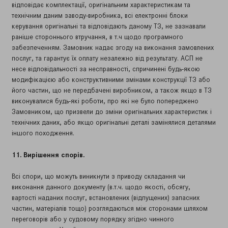
відповідає комплектації, оригінальним характеристикам та
технічним даним заводу-виробника, всі електронні блоки
керування оригінальні та відповідають даному ТЗ, не зазнавали
раніше стороннього втручання, в т.ч щодо програмного
забезпеченням. Замовник надає згоду на виконання замовлених
послуг, та гарантує їх оплату незалежно від результату. АСП не
несе відповідальності за несправності, спричинені будь-якою
модифікацією або конструктивними змінами конструкції ТЗ або
його частин, що не передбачені виробником, а також якщо в ТЗ
виконувалися будь-які роботи, про які не було попереджено
Замовником, що призвели до зміни оригінальних характеристик і
технічних даних, або якщо оригінальні деталі замінялися деталями
іншого походження.
11. Вирішення спорів.
Всі спори, що можуть виникнути з приводу складання чи
виконання данного документу (в.т.ч. щодо якості, обсягу,
вартості наданих послуг, встановлених (відпущених) запасних
частин, матеріалів тощо) розглядаються між сторонами шляхом
переговорів або у судовому порядку згідно чинного