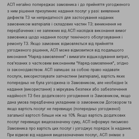
АСП негайно попереджає замовника і до прийняття узгодженого
з ним рішення призупиняє надання послуг у разі: виявлення
дефектів ТЗ чи непридатності для застосування наданих
замовником матеріалів і складових частин ТЗ; виникнення не
передбачених і не залежних від АСП наслідків виконання вимог
замовника щодо надання послуг технічного обслуговування і
ремонту ТЗ. Якщо замовник відмовляється від прийняття
узгодженого рішення, АСП може відмовитися від подальшого
виконання "Наряд-замовлення" і вимагати відшкодування витрат,
пов'язаних з частковим виконанням "Наряд-замовлення", згідно
із законодавством. АСП залишає за собою право надавати
послуги, використовувати запчастини (матеріали), вартість яких
попередньо не була узгоджена із Замовником, але необхідне їх
надання (використання) з міркувань безпеки або забезпечення
надійності ТЗ без додаткового узгодження із Замовником, якщо
дана умова передбачена укладеним із замовником Договором та
якщо вартість послуг не перевищує (попередньо узгодженої)
загальної вартості більше ніж на 10%. Якщо вартість додаткових
послуг перевищує вищезазначену суму, АСП інформує письмово
Замовника про вартість цих послуг і узгоджує порядок їх надання.
При відмові від надання вищезазначених послуг, АСП знімає з