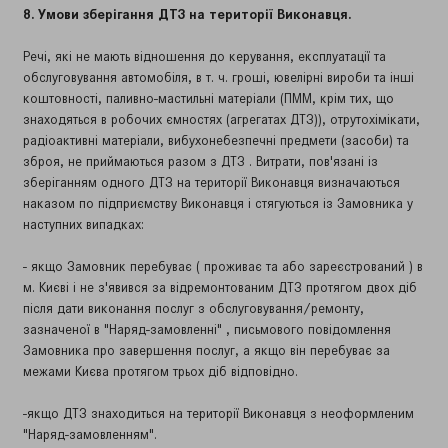
8. Умови зберігання ДТЗ на території Виконавця.
Речі, які не мають відношення до керування, експлуатації та
обслуговування автомобіля, в т. ч. гроші, ювелірні вироби та інші
коштовності, паливно-мастильні матеріали (ПММ, крім тих, що
знаходяться в робочих ємностях (агрегатах ДТЗ)), отрутохімікати,
радіоактивні матеріали, вибухонебезпечні предмети (засоби) та
зброя, не приймаються разом з ДТЗ . Витрати, пов'язані із
зберіганням одного ДТЗ на території Виконавця визначаються
наказом по підприємству Виконавця і стягуються із Замовника у
наступних випадках:
- якщо Замовник перебуває ( проживає та або зареєстрований ) в
м. Києві і не з'явився за відремонтованим ДТЗ протягом двох діб
після дати виконання послуг з обслуговування/ремонту,
зазначеної в "Наряд-замовленні" , письмового повідомлення
Замовника про завершення послуг, а якщо він перебуває за
межами Києва протягом трьох діб відповідно.
-якщо ДТЗ знаходиться на території Виконавця з неоформленим
"Наряд-замовленням".