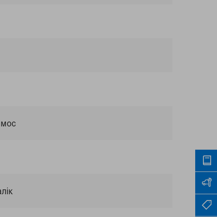
смос
лік