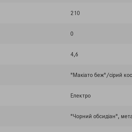
210
0
4,6
"Макіато беж"/сірий ко
Електро
"Чорний обсидіан", мета