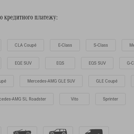
го кредитного платежу:
CLA Coupé
E-Class
S-Class
Me
EQE SUV
EQS
EQS SUV
G-С
upé
Mercedes-AMG GLE SUV
GLE Coupé
cedes-AMG SL Roadster
Vito
Sprinter