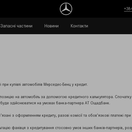
+38-
Запасні частини
Новини
Контакти
при купівлі автомобілів Мерседес-Бенц у кредит.
позицію на автомобіль за допомогою кредитного калькулятора. Спочатку в
 буде здійснюватися на умовах банка-партнера АТ Ощадбанк.
язані з оформленням кредиту, разові комісії та обов’язкові платежі при р
ьтацію фахівця з кредитування стосовно умов інших банків-партнерів, роз