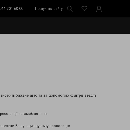
044-201-60-00
Пошук по сайту
иберіть бажане авто та за допомогою фільтрів введіть
еєстрації автомобіля та ін.
рахувати Вашу індивідуальну пропозицію