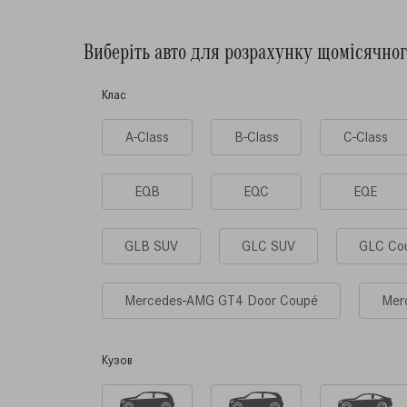
Виберiть авто для розрахунку щомісячно
Клас
A-Class
B-Class
C-Class
EQB
EQC
EQE
GLB SUV
GLC SUV
GLC Co
Mercedes-AMG GT4 Door Coupé
Mer
Кузов