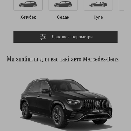
Хетчбек
Седан
Купе
Ро
Додатковi параметри
Ми знайшли для вас такі авто Mercedes-Benz