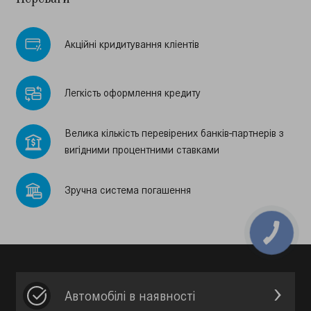
Акцiйнi кридитування клiентiв
Легкiсть оформлення кредиту
Велика кiлькiсть перевiрених банкiв-партнерiв з
вигiдними процентними ставками
Зручна система погашення
Автомобілі в наявності