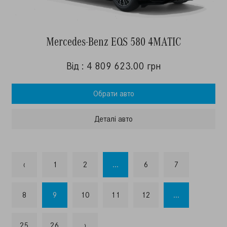
Mercedes-Benz EQS 580 4MATIC
Від : 4 809 623.00 грн
Обрати авто
Деталi авто
‹
1
2
...
6
7
8
9
10
11
12
...
25
26
›