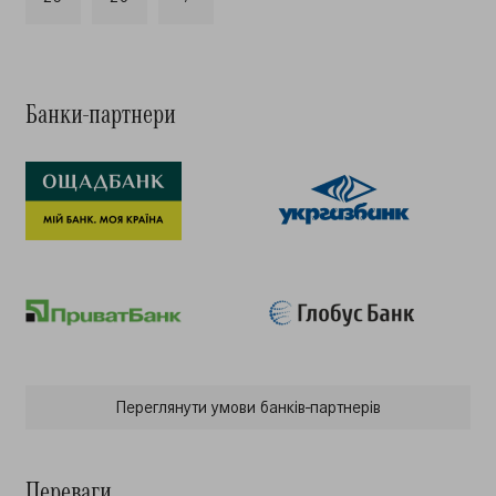
Банки-партнери
Переглянути умови банкiв-партнерiв
Переваги