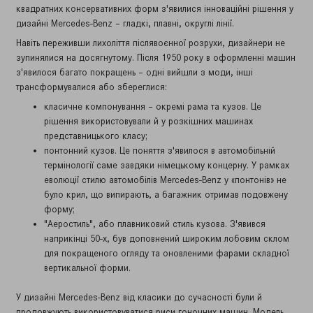
квадратних консервативних форм з'явилися інноваційні рішення у
дизайні Mercedes-Benz – гладкі, плавні, округлі лінії.
Навіть переживши лихоліття післявоєнної розрухи, дизайнери не
зупинялися на досягнутому. Після 1950 року в оформленні машин
з'явилося багато покращень – одні вийшли з моди, інші
трансформувалися або збереглися:
класичне компонування – окремі рама та кузов. Це
рішення використовували й у розкішних машинах
представницького класу;
понтонний кузов. Це поняття з'явилося в автомобільній
термінології саме завдяки німецькому концерну. У рамках
еволюції стилю автомобілів Mercedes-Benz у «понтонів» не
було крил, що випирають, а багажник отримав подовжену
форму;
"Аеростиль", або плавниковий стиль кузова. З'явився
наприкінці 50-х, був доповнений широким лобовим склом
для покращеного огляду та оновленими фарами складної
вертикальної форми.
У дизайні Mercedes-Benz від класики до сучасності були й
продовжують використовуватися риси гоночних машин. Модель