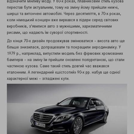
відзначити мінливу моду. У 60-х роках, плавниковий стиль кузова
перестав бути актуальним, тому на зміну йому прийшли нижчі,
ширші та витончені автомобілі. Через десятиліття, в 70-х роках,
коли німецький концерн вже вирвався в лідери серед світових
виробників, з'явилися авто з мужнішими, харизматичними
рисами, що надають їм суворої спортивності.
До кінця 70-х дизайн продовжував змінюватися – висота авто ще
більше знизилася, допрацювали та покращили аеродинаміку. У
1979 р., наприклад, випустили модель без фірмових хромованих
бамперів – на зміну їм прийшли оновлені поліуретанові, що стали
частиною кузова. Саме такий стиль довгий час вважався
еталонним. А легендарний «шістсотий» 90-х pp. набув ще однієї
характерної межі – згладжені кути.