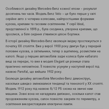
Особливості дизайну Mercedes-Benz кожної епохи – результат
досягнень тих часів. Модель Benz Velo – це було перше у світі
серійне авто з чотирма колесами, найпростішими формами
кузова, крилами та гасовим освітленням. У серії Ideal,
представленої в 1898 р., була сходинка, утворена крилами, що
зрослися, а біля сидіння з'явилися цілісні бортики.
В історії дизайну Mercedes-Benz еволюція іміджу простежується з
початку XX століття. Вже у версії 1900 року двигун був у передній
половині кузова, а світильники, тепер з ацетилену, розмістили на
капоті. Якщо у перших автомобілів задні колеса були набагато
вищі за передні, то вже в моделі Elegant ця різниця стала
практично непомітною. Її повністю усунули у наступній версії під
назвою Parsifal, що вийшла 1902 року.
Еволюція дизайну автомобілів Mercedes-Benz демонструє,
наскільки швидко змінювалися тенденції та технології у XX столітті.
Модель 1912 року під назвою 8/12 PS схожа на звичні нам
машини. Зовні вона не нагадувала диліжанс, оскільки капот став
продовженням кузова, салон повністю закрили по периметру, а
освітлення використовували електричні лампи.