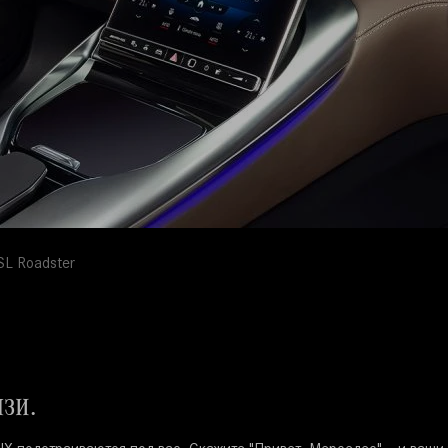
L Roadster
зи.