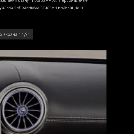
 желания станут программой.
Персональные
уально выбранными стилями индикации и
ю экрана 11,9"