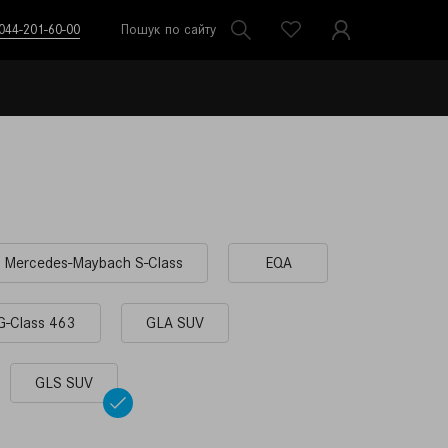
044-201-60-00
Пошук по сайту
Mercedes-Maybach S-Class
EQA
G-Сlass 463
GLA SUV
GLS SUV