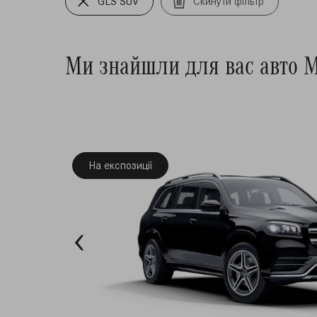
GLS SUV
Скинути фільтр
Ми знайшли для вас авто M
На експозиції