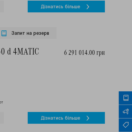
Дiзнатись бiльше
Запит на резерв
50 d 4MATIC
6 291 014.00 грн
рт
Дiзнатись бiльше