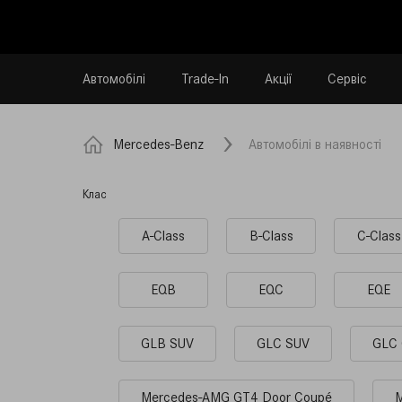
Автомобілі
Trade-In
Акції
Сервіс
Mercedes-Benz
Автомобілі в наявності
Клас
A-Class
B-Class
C-Class
EQB
EQC
EQE
GLB SUV
GLC SUV
GLC 
Mercedes-AMG GT4 Door Coupé
M