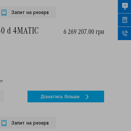
Запит на резерв
50 d 4MATIC
6 269 207.00 грн
рт
Дiзнатись бiльше
Запит на резерв