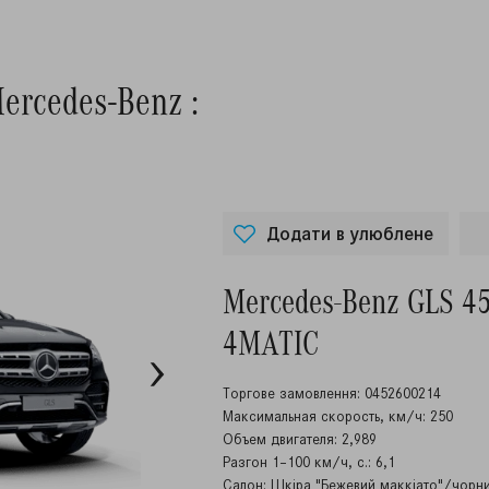
ercedes-Benz :
Додати в улюблене
Mercedes-Benz GLS 4
4MATIC
Торгове замовлення: 0452600214
Максимальная скорость, км/ч: 250
Объем двигателя: 2,989
Разгон 1–100 км/ч, с.: 6,1
Салон: Шкіра "Бежевий маккіато"/чорн