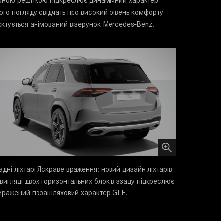
орною решіткою підкреслює динамічний характер
ого погляду свідчать про високий рівень комфорту
оєктується анімований візерунок Mercedes-Benz.
адні ліхтарі Яскраве враження: новий дизайн ліхтарів
 вигляді двох горизонтальних блоків ззаду підкреслює
иражений позашляховий характер GLE.