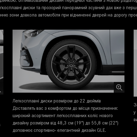
зинкою: оптимізований дизайн передньої частини з новою радіат
легкосплавні диски та прозорий панорамний зсувний дах вже з перш
ленню зони довкола автомобіля при відчиненні дверей на дорогу пр
Легкосплавні диски розміром до 22 дюймів
З
Доставлять вас з комфортом до місця призначення:
у
широкий асортимент легкосплавних коліс нового
в
дизайну розміром від 48,3 см (19") до 55,8 см (22")
є
доповнює спортивно- елегантний дизайн GLE.