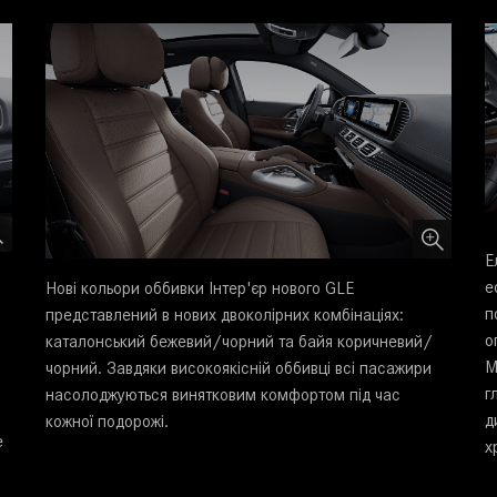
Е
е
Нові кольори оббивки Інтер'єр нового GLE
п
представлений в нових двоколірних комбінаціях:
о
каталонський бежевий/чорний та байя коричневий/
M
чорний. Завдяки високоякісній оббивці всі пасажири
г
насолоджуються винятковим комфортом під час
д
кожної подорожі.
е
х