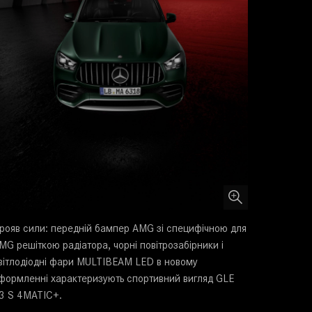
рояв сили: передній бампер AMG зі специфічною для
MG решіткою радіатора, чорні повітрозабірники і
вітлодіодні фари MULTIBEAM LED в новому
формленні характеризують спортивний вигляд GLE
3 S 4MATIC+.