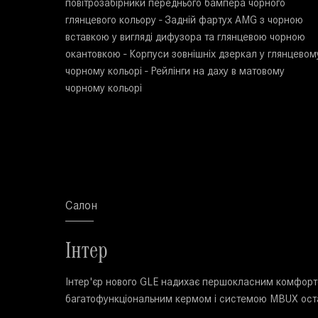
повітрозабірники переднього бампера чорного
глянцевого кольору - Задній фартух AMG з чорною
вставкою у вигляді дифузора та глянцевою чорною
окантовкою - Корпуси зовнішніх дзеркал у глянцевом
чорному кольорі - Рейлінги на даху в матовому
чорному кольорі
Салон
Інтер
Інтер'єр нового GLE надихає першокласним комфорт
багатофункціональним кермом і системою MBUX остан