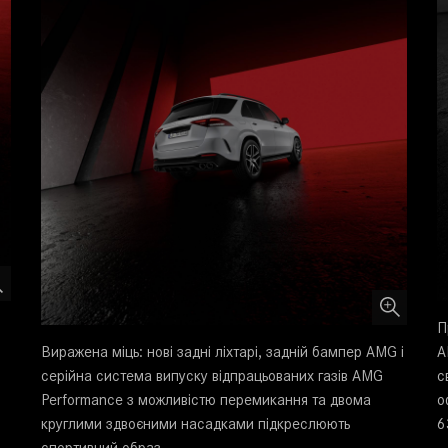
П
Виражена міць: нові задні ліхтарі, задній бампер AMG і
A
серійна система випуску відпрацьованих газів AMG
с
Performance з можливістю перемикання та двома
о
круглими здвоєними насадками підкреслюють
6
спортивний образ.