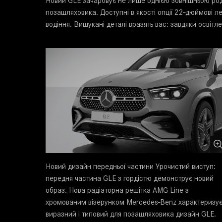
Новий GLE зачаровує не лише однією зовнішньою род
позашляховика. Доступні в якості опції 22-дюймові 
водіння. Вишукані деталі вразять вас: завдяки освіт
Новий дизайн передньої частини Урочистий виступ:
передня частина GLE з гордістю демонструє новий
образ. Нова радіаторна решітка AMG Line з
хромованим візерунком Mercedes-Benz характеризу
виразний і типовий для позашляховика дизайн GLE.