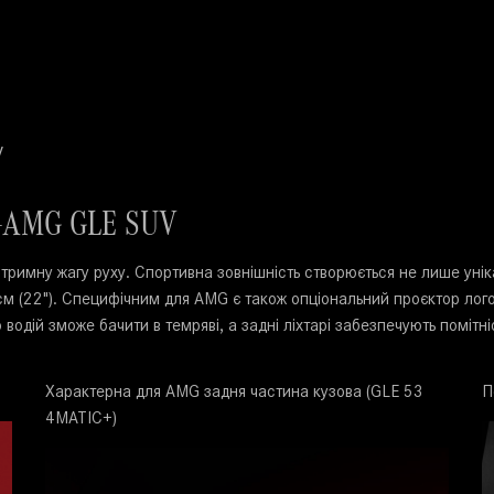
V
s-AMG GLE SUV
тримну жагу руху. Спортивна зовнішність створюється не лише ун
см (22"). Специфічним для AMG є також опціональний проєктор лог
 водій зможе бачити в темряві, а задні ліхтарі забезпечують поміт
Характерна для AMG задня частина кузова (GLE 53
П
4MATIC+)