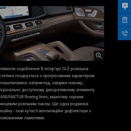
лементи оздоблення В інтер'єрі GLE розкішна
стетика поєднується з прогресивним характером
озашляховика: наприклад, завдяки новому,
пціонально доступному декоративному елементу
ANUFAKTUR flowing lines, вкритому чорним
лянцевим рояльним лаком. Ще одна родзинка
изайну - нові кутасті вентиляційні дефлектори з
ромованими ламелями.