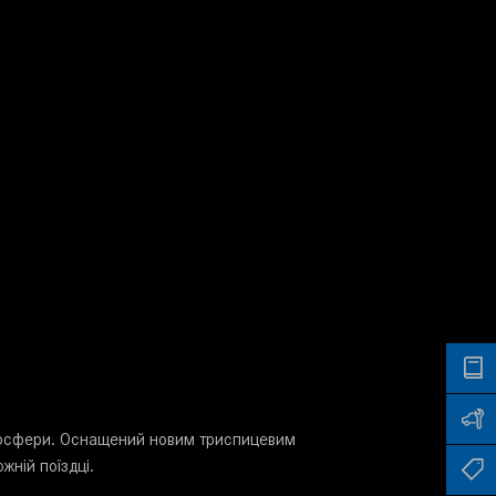
тмосфери. Оснащений новим триспицевим
ній поїздці.