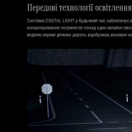
Передові технології освітлення
Система DIGITAL LIGHT у будь-який час забезпечує ос
концентрованою потужністю понад один мільйон піксе
виділяє окремі ділянки дороги, відображає вказівки н