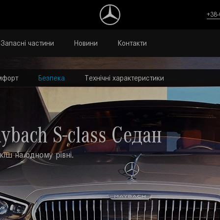
+38-
Запасні частини
Новини
Контакти
мфорт
Безпека
Технічні характеристики
ybach S-class Седан
іш на одному рівні.