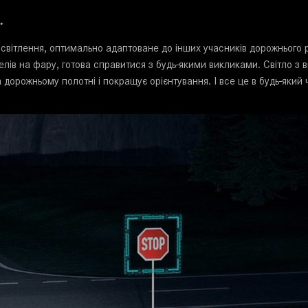
.
вітлення, оптимально адаптоване до інших учасників дорожнього рух
лів на фару, готова справитися з будь-якими викликами. Світло з
а дорожньому полотні і покращує орієнтування. І все це в будь-який