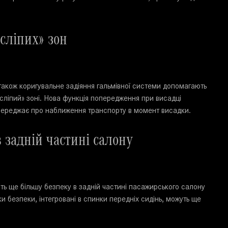
сліпих» зон
також коригувальне задіяння гальмівної системи допомагають
«сліпий» зоні. Нова функція попередження при висадці
попереджає про наближення транспорту в момент висадки.
 задній частині салону
ть ще більшу безпеку в задній частині пасажирського салону
 безпеки, інтегровані в спинки передніх сидінь, можуть ще