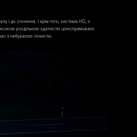
у і до оточення. І крім того, система HD, з
 високою роздільною здатністю цілеспрямовано
 час з небувалою точністю.