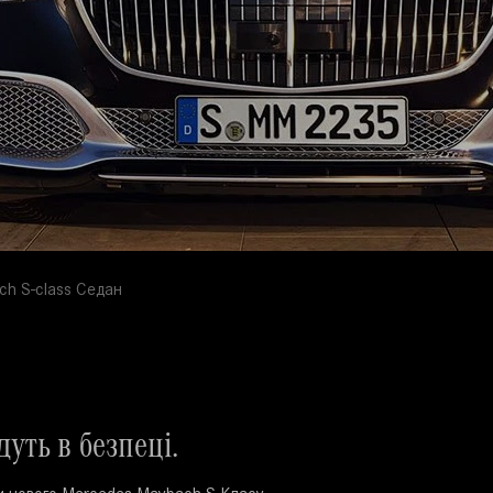
h S-class Седан
дуть в безпеці.