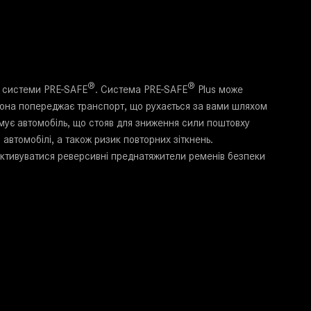
®
®
я системи PRE-SAFE
. Система PRE-SAFE
Plus може
 вона попереджає транспорт, що рухається за вами шляхом
имує автомобіль, що стояв для зниження сили поштовху
автомобілі, а також ризик повторних зіткнень.
ктивуватися реверсивні преднатяжители ременів безпеки