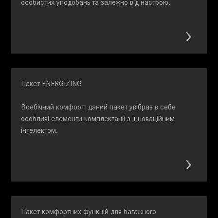
особистих уподобань та залежно від настрою.
Пакет ENERGIZING
Всебічний комфорт: даний пакет увібрав в себе
особливі елементи комплектації з інноваційним
інтелектом.
Пакет комфортних функцій для багажного