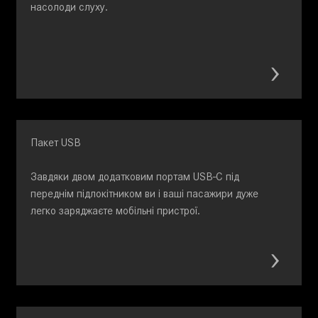
насолоди слуху.
Пакет USB
Завдяки двом додатковим портам USB-C під
переднім підлокітником ви і ваші пасажири дуже
легко заряджаєте мобільні пристрої.