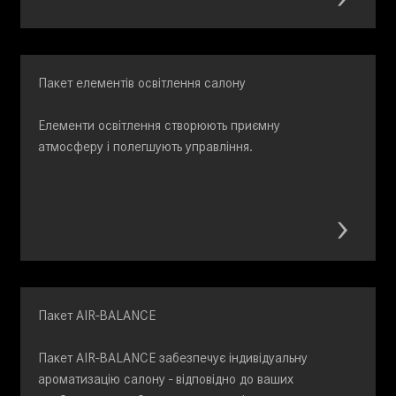
Пакет елементів освітлення салону
Елементи освітлення створюють приємну
атмосферу і полегшують управління.
Пакет AIR-BALANCE
Пакет AIR-BALANCE забезпечує індивідуальну
ароматизацію салону - відповідно до ваших