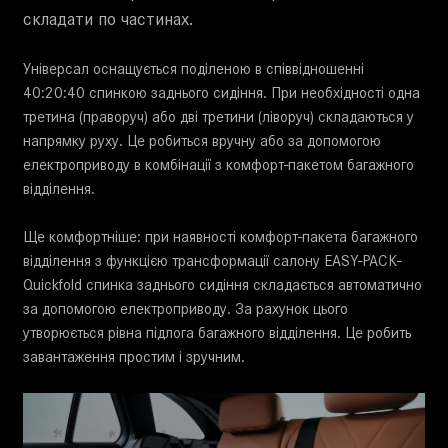
складати по частинах.
Універсал оснащується поділеною в співвідношенні
40:20:40 спинкою заднього сидіння. При необхідності одна
третина (праворуч) або дві третини (ліворуч) складаються у
напрямку руху. Це робиться вручну або за допомогою
електроприводу в комбінації з комфорт-пакетом багажного
відділення.
Ще комфортніше: при наявності комфорт-пакета багажного
відділення з функцією трансформації салону EASY-PACK-
Quickfold спинка заднього сидіння складається автоматично
за допомогою електроприводу. За рахунок цього
утворюється рівна підлога багажного відділення. Це робить
завантаження простим і зручним.