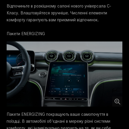
Відпочиньте в розкішному салоні нового універсала C-
Класу. Влаштовуйтеся зручніше. Численні елементи
комфорту гарантують вам приємний відпочинок.
Пакети ENERGIZING
Пакети ENERGIZING покращують ваше самопочуття в
поїздці. В автомобілі об'єднані в мережу різні системи
комфорту, які індивідуально реагують на те, як ви себе