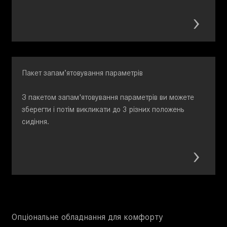
Пакет запам’ятовування параметрів
З пакетом запам'ятовування параметрів ви можете
зберегти і потім викликати до 3 різних положень
сидіння.
Опціональне обладнання для комфорту