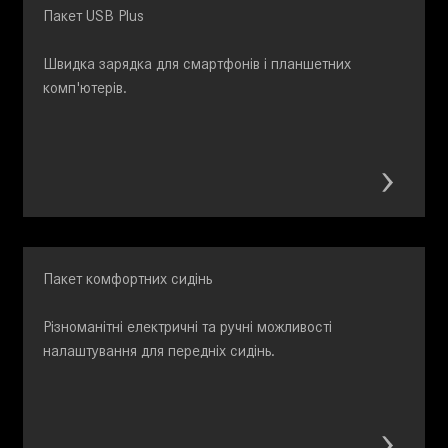
Пакет USB Plus
Швидка зарядка для смартфонів і планшетних
комп'ютерів.
Пакет комфортних сидінь
Різноманітні електричні та ручні можливості
налаштування для передніх сидінь.