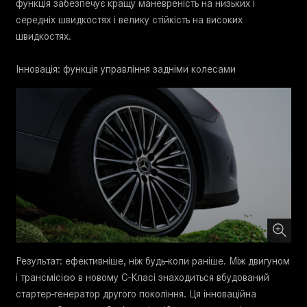
функція забезпечує кращу маневреність на низьких і
середніх швидкостях і велику стійкість на високих
швидкостях.
Інновація: функція управління задніми колесами
Результат: ефективніше, ніж будь-коли раніше. Між двигуном
і трансмісією в новому C-Класі знаходиться вбудований
стартер-генератор другого покоління. Ця інноваційна