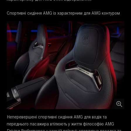
Спортивні сидіння AMG із характерним для AMG контуром
Неперевершені спортивні сидіння AMG для водія та
переднього пасажира втілюють у життя філософію AMG
Driving Performance у кожній поїздці: спортивна посадка та