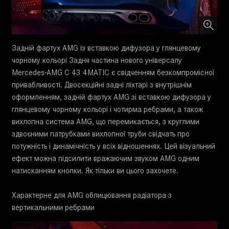
Задній фартух AMG із вставкою дифузора у глянцевому
чорному кольорі Задня частина нового універсалу
Mercedes-AMG C 43 4MATIC є свідченням безкомпромісної
привабливості. Двосекційні задні ліхтарі з внутрішнім
оформленням, задній фартух AMG зі вставкою дифузора у
глянцевому чорному кольорі і чотирма ребрами, а також
вихлопна система AMG, що перемикається, з круглими
здвоєними патрубками вихлопної труби свідчать про
потужність і динамічність у всіх відношеннях. Цей візуальний
ефект можна підсилити вражаючим звуком AMG одним
натисканням кнопки. Як тільки ви цього захочете.
Характерне для AMG облицювання радіатора з
вертикальними ребрами