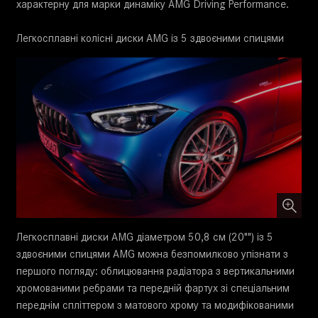
характерну для марки динаміку AMG Driving Performance.
Легкосплавні колісні диски AMG із 5 здвоєними спицями
Легкосплавні диски AMG діаметром 50,8 см (20"") із 5
здвоєними спицями AMG можна безпомилково упізнати з
першого погляду: облицювання радіатора з вертикальними
хромованими ребрами та передній фартух зі спеціальним
переднім спліттером з матового хрому та модифікованими