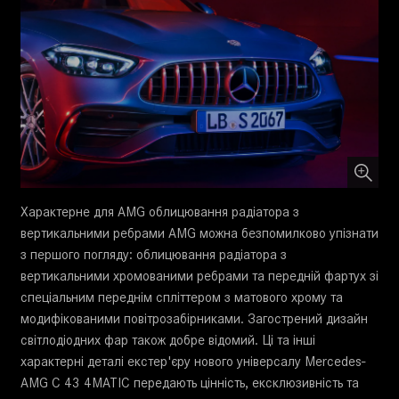
Характерне для AMG облицювання радіатора з
вертикальними ребрами AMG можна безпомилково упізнати
з першого погляду: облицювання радіатора з
вертикальними хромованими ребрами та передній фартух зі
спеціальним переднім спліттером з матового хрому та
модифікованими повітрозабірниками. Загострений дизайн
світлодіодних фар також добре відомий. Ці та інші
характерні деталі екстер'єру нового універсалу Mercedes-
AMG C 43 4MATIC передають цінність, ексклюзивність та