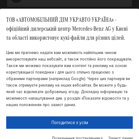
ТОВ «АВТОМОБІЛЬНИЙ ДІМ УКРАВТО УКРАЇНА» -
офіційний дилерський центр Mercedes-Benz AG у Києві
Вгору
та області використовує кукі-файли для різних цілей.
Цим ми прагнемо надати вам можливість найліпшим чином
використовувати наш вебсайт, а також постійно його покращувати.
Також ми можемо показувати вам контент та рекламу на основі
користувацької поведінки і для цього спільно працюємо з
обраними партнерами (наприклад Google). Через цих партнерів ви
також отримуєте рекламу на інших вебсайтах. Ви можете у будь-
який час відкликати добровільну згоду. Докладну інформацію та
Українська
Російська
можливості налаштування див. у розділі «Показати відомості» та у
наших положеннях про захист даних.
Правова інформація
Cookies
Захист даних
Мапа сайту
Погодитися з усім
Позначення постачальника
Захист даних