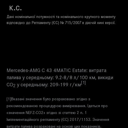
к.с.
Дані номінальної потужності та номінального крутного моменту
відповідно до Регламенту (ЄС) № 715/2007 в діючій нині версії.
Mercedes-AMG C 43 4MATIC Estate: витрата
палива у середньому: 9.2-8/8 л/100 км, викиди
[1]
CO
у середньому: 209-199 г/км
2
[1]Вказані значення було розраховано згідно з
рекомендованою процедурою вимірювання. Ідеться про
«значення NEFZ-CO2» згідно зі статтею 2 п. 1
Імплементаційного регламенту (ЄС) 2017/1153. Значення
витрати палива розраховані на основі цих показників.