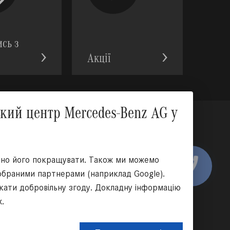
ись з
Акції
Вгору
ий центр Mercedes-Benz AG у
оціальних мережах:
ійно його покращувати. Також ми можемо
 обраними партнерами (наприклад Google).
икати добровільну згоду. Докладну інформацію
х.