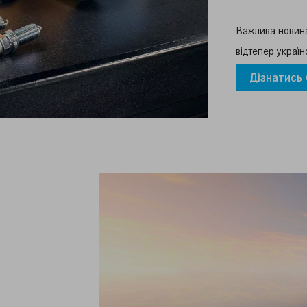
Важлива новина
відтепер україн
Дізнатись 