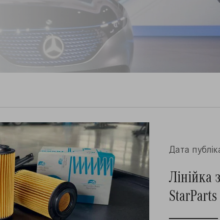
Дата публiка
Лінійка 
StarPart