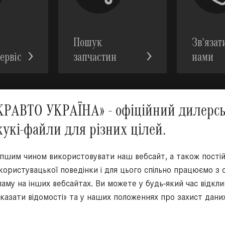
Пошук
Зв’язат
ервic
запчастин
нами
АВТО УКРАЇНА» - офіційний дилерськ
кукі-файли для різних цілей.
Ми у с
іпшим чином використовувати наш вебсайт, а також пост
 користувацької поведінки і для цього спільно працюємо з
аму на інших вебсайтах. Ви можете у будь-який час відкл
оказати відомості» та у наших положеннях про захист дани