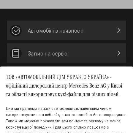
Автомобілі в наявності
Запис на сервic
Пошук запчастин
ТОВ «АВТОМОБІЛЬНИЙ ДІМ УКРАВТО УКРАЇНА» -
офіційний дилерський центр Mercedes-Benz AG у Києві
та області використовує кукі-файли для різних цілей.
Зв’язатись з нами
Цим ми прагнемо надати вам можливість найліпшим чином
використовувати наш вебсайт, а також постійно його покращувати.
Акції
Також ми можемо показувати вам контент та рекламу на основі
користувацької поведінки і для цього спільно працюємо з