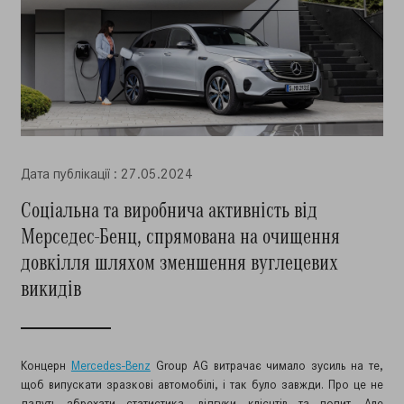
Дата публiкацiї : 27.05.2024
Соціальна та виробнича активність від
Мерседес-Бенц, спрямована на очищення
довкілля шляхом зменшення вуглецевих
викидів
Концерн
Mercedes-Benz
Group AG витрачає чимало зусиль на те,
щоб випускати зразкові автомобілі, і так було завжди. Про це не
дадуть збрехати статистика, відгуки клієнтів та попит. Але