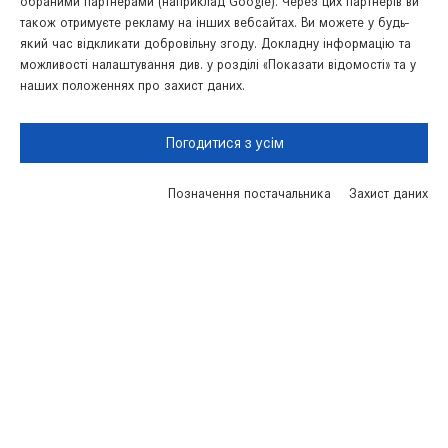
обраними партнерами (наприклад Google). Через цих партнерів ви
також отримуєте рекламу на інших вебсайтах. Ви можете у будь-
який час відкликати добровільну згоду. Докладну інформацію та
можливості налаштування див. у розділі «Показати відомості» та у
Вгору
наших положеннях про захист даних.
Погодитися з усім
Позначення постачальника
Захист даних
Запис на сервic
Пошук запчастин
Акції
Зв’язатись з нами
Українська
Російська
Правова інформація
Cookies
Захист даних
Мапа сайту