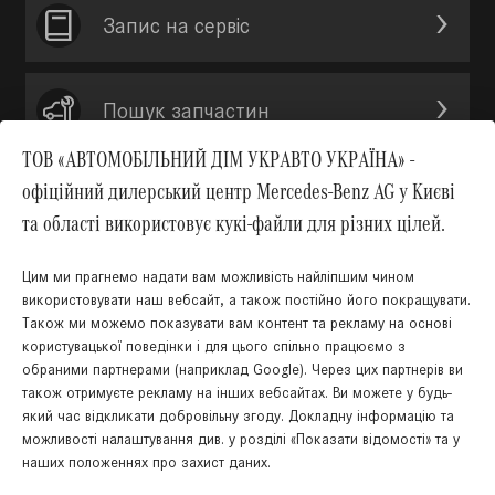
Запис на сервic
Пошук запчастин
ТОВ «АВТОМОБІЛЬНИЙ ДІМ УКРАВТО УКРАЇНА» -
офіційний дилерський центр Mercedes-Benz AG у Києві
Зв’язатись з нами
та області використовує кукі-файли для різних цілей.
Акції
Цим ми прагнемо надати вам можливість найліпшим чином
використовувати наш вебсайт, а також постійно його покращувати.
Також ми можемо показувати вам контент та рекламу на основі
користувацької поведінки і для цього спільно працюємо з
обраними партнерами (наприклад Google). Через цих партнерів ви
також отримуєте рекламу на інших вебсайтах. Ви можете у будь-
Вгору
який час відкликати добровільну згоду. Докладну інформацію та
можливості налаштування див. у розділі «Показати відомості» та у
наших положеннях про захист даних.