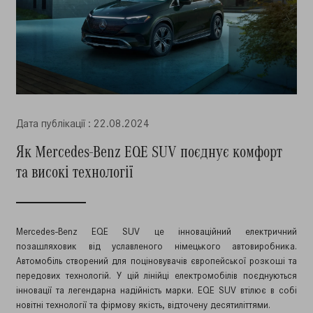
Дата публiкацiї : 22.08.2024
Як Mercedes-Benz EQE SUV поєднує комфорт
та високі технології
Mercedes-Benz EQE SUV це інноваційний електричний
позашляховик від уславленого німецького автовиробника.
Автомобіль створений для поціновувачів європейської розкоші та
передових технологій. У цій лінійці електромобілів поєднуються
інновації та легендарна надійність марки. EQE SUV втілює в собі
новітні технології та фірмову якість, відточену десятиліттями.