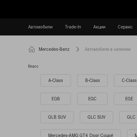
Автомобили
Trade-In
Акции
Сервис
Mercedes-Benz
Автомобили в наличии
Класс
A-Class
B-Class
C-Class
EQB
EQC
EQE
GLB SUV
GLC SUV
GLC 
Mercedes-AMG GT4 Door Coupé
M